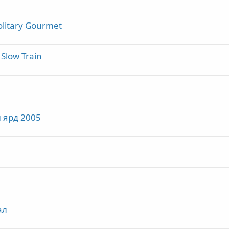
itary Gourmet
ow Train
 ярд 2005
ал