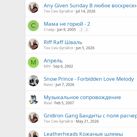
Any Given Sunday В любое воскресе
Тэн Син Бугэйся
Jul 14, 2026
Мама не горюй - 2
С
Ставр
Jun 9, 2005
2
3
Riff Raff Шваль
Тэн Син Бугэйся
Jun 5, 2026
Апрель
M
MIV
Sep 6, 2002
Snow Prince - Forbidden Love Melody
Raivo
Jun 7, 2026
Музыкальное сопровождение
Rival
Feb 5, 2007
Gridiron Gang Бандиты с поля расч
Тэн Син Бугэйся
May 21, 2026
Leatherheads Кожаные шлемы