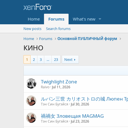
Home
Forums
What's new
New posts
Search forums
Home
Forums
Основной ПУБЛИЧНЫЙ форум
КИНО
1
2
3
...
23
Next
Twighlight Zone
Raivo
Jul 11, 2026
ルパン三世 カリオストロの城 Люпен Трети
Тэн Син Бугэйся
Jul 30, 2026
禍禍女 Зловещая MAGMAG
Тэн Син Бугэйся
Jul 23, 2026