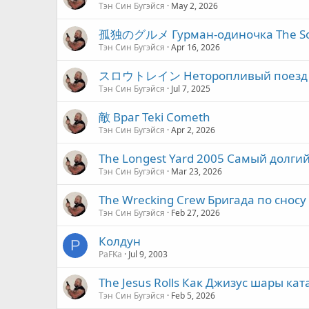
Тэн Син Бугэйся
May 2, 2026
孤独のグルメ Гурман-одиночка The Sol
Тэн Син Бугэйся
Apr 16, 2026
スロウトレイン Неторопливый поезд Sl
Тэн Син Бугэйся
Jul 7, 2025
敵 Враг Teki Cometh
Тэн Син Бугэйся
Apr 2, 2026
The Longest Yard 2005 Самый долгий
Тэн Син Бугэйся
Mar 23, 2026
The Wrecking Crew Бригада по сносу
Тэн Син Бугэйся
Feb 27, 2026
Колдун
P
PaFKa
Jul 9, 2003
The Jesus Rolls Как Джизус шары кат
Тэн Син Бугэйся
Feb 5, 2026