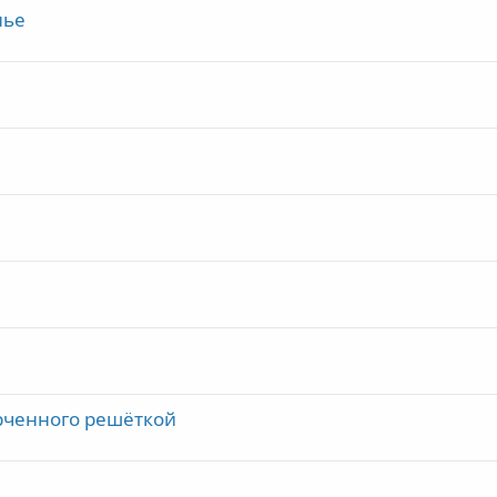
нье
ерченного решёткой